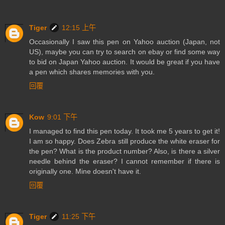
Tiger
12:15 上午
Occasionally I saw this pen on Yahoo auction (Japan, not
US), maybe you can try to search on ebay or find some way
to bid on Japan Yahoo auction. It would be great if you have
a pen which shares memories with you.
回覆
Kow
9:01 下午
I managed to find this pen today. It took me 5 years to get it!
I am so happy. Does Zebra still produce the white eraser for
the pen? What is the product number? Also, is there a silver
needle behind the eraser? I cannot remember if there is
originally one. Mine doesn't have it.
回覆
Tiger
11:25 下午