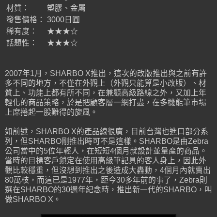
材質：
塑膠、金屬
發售價格：
3000日圓
稀有度：
★★★☆
話題性：
★★★☆
2007年1月，SHARBO X推出，這次的改版推出與之前有許
多不同的地方，不僅在外觀上（外觀只能算是小改版）、材
質上、功能上都有所不同，在兼顧高級路線之外，又加上年
輕化的商品策略，於是把顧客層一網打盡，在多機能筆市場
上席捲起一股難得的旋風。
如前述，SHARBO X的產品線很廣，目前台灣也進口部分系
列，但SHARBO剛推出時可不是這樣。SHARBO是由Zebra
公司當中的5位年輕人，在短短4個月就設計並量產的商品。
當時的目標客戶鎖定在使用高級筆記具的客人身上，因此外
觀比較穩重，但沒想到推出之後造成大轟動，4個月內就賣出
80萬枝，而這已是1977年，距今30多年前的事了，Zebra則
選在SHARBO的30週年紀念時，推出新一代的SHARBO，叫
做SHARBO X。