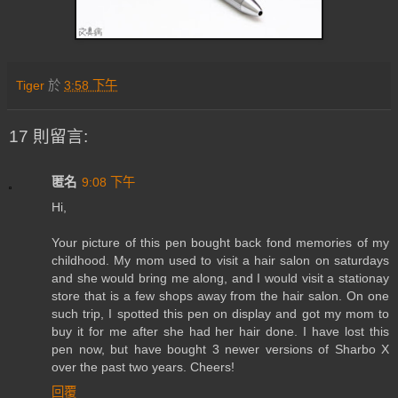
Tiger
於
3:58 下午
17 則留言:
匿名
9:08 下午
Hi,
Your picture of this pen bought back fond memories of my
childhood. My mom used to visit a hair salon on saturdays
and she would bring me along, and I would visit a stationay
store that is a few shops away from the hair salon. On one
such trip, I spotted this pen on display and got my mom to
buy it for me after she had her hair done. I have lost this
pen now, but have bought 3 newer versions of Sharbo X
over the past two years. Cheers!
回覆