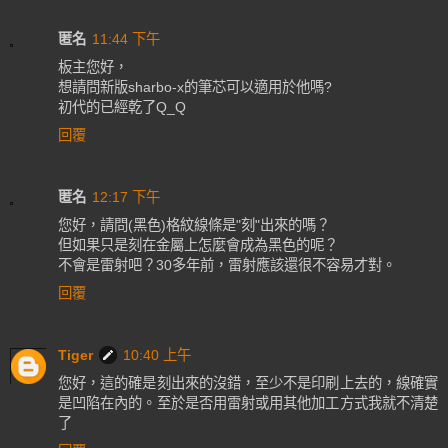
匿名
11:44 下午
板主您好，
想請問新版sharbo-x的筆芯可以適用於他嗎?
初代的已經乾了Q_Q
回覆
匿名
12:17 下午
您好，請問(黑色)格紋線條是"刻"出來的嗎？
但如果只是刻在金屬上怎麼會成為黑色的呢？
不會是雷射吧？30多年前，雷射應該還很不容易才對。
回覆
Tiger
10:40 上午
您好，這的確是刻出來的沒錯，至少不是印刷上去的，線確實
是凹陷在內的。至於是否用雷射或用其他加工方式我就不清楚
了