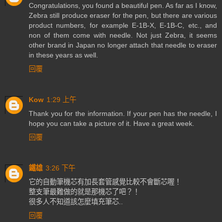
Congratulations, you found a beautiful pen. As far as I know,
Zebra still produce eraser for the pen, but there are various
product numbers, for example E-1B-X, E-1B-C, etc., and
non of them come with needle. Not just Zebra, it seems
other brand in Japan no longer attach that needle to eraser
in these years as well.
回覆
Kow
1:29 上午
Thank you for the information. If your pen has the needle, I
hope you can take a picture of it. Have a great week.
回覆
鐵雄
3:26 下午
它的自動筆機芯有加長套管感覺比較不會斷芯喔！
整支筆最難做的就是那機芯了吧？！
很多人不知道該怎麼填充筆芯..
回覆