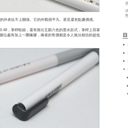
請
的外表扯不上關係。它的外觀很平凡、甚至還有點廉價感。
0.48，筆桿較細，還有推出五顏六色的墨水款式，筆桿上寫著
較粗、在握位處有加上一圈橡膠，兩者的售價都是令人無法相信的超低
►
►
►
▼