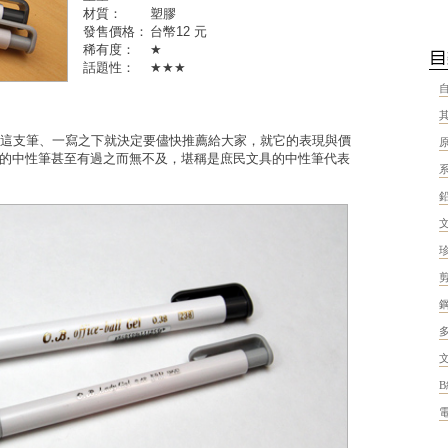
材質：
塑膠
發售價格：
台幣12 元
稀有度：
★
話題性：
★★★
這支筆、一寫之下就決定要儘快推薦給大家，就它的表現與價
0元的中性筆甚至有過之而無不及，堪稱是庶民文具的中性筆代表