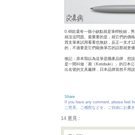
0.48款還有一個小缺點就是筆桿較細
就沒這問題。最重要的是，就它們的價格
買支筆來試用看看也無妨，反正一支才1
的，不過要是它們能換筆芯的話那就更優
後記：原本我以為這筆是國產品牌，想說
是一間叫做「壽（Kotobuki）」的
出名號的文具廠牌，日本品牌當然不用說
Share
If you have any comment, please feel f
ご意見、ご感想などを、ご自由にお書き
14 意見 :