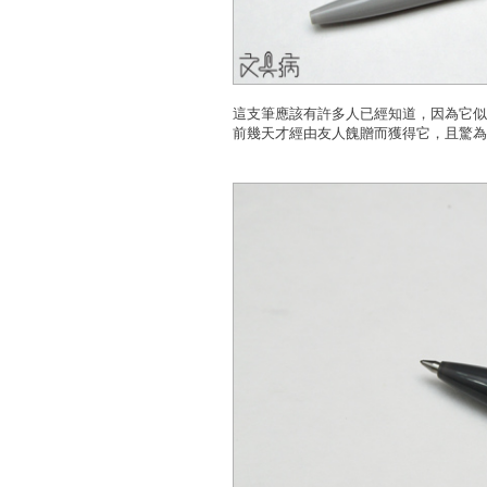
這支筆應該有許多人已經知道，因為它似
前幾天才經由友人餽贈而獲得它，且驚為