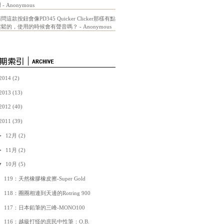
謝
- Anonymous
問這款按鈕會像PD345 Quicker Clicker那樣有點
鬆鬆的，使用的時候會有聲音嗎？
- Anonymous
2014
(2)
2013
(13)
2012
(40)
2011
(39)
►
12月
(2)
►
11月
(2)
▼
10月
(5)
119：天然橡膠橡皮擦-Super Gold
118：圈圈相連到天邊的Rotring 900
117：日本鉛筆的三峰-MONO100
116：越級打怪的庶民中性筆：O.B.