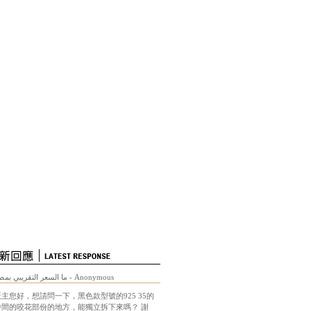
ما السعر التقريبي بمص
- Anonymous
版主您好，想請問一下，黑色款型號的925 35的
中間的咬花部份的地方，能獨立拆下來嗎？ 謝