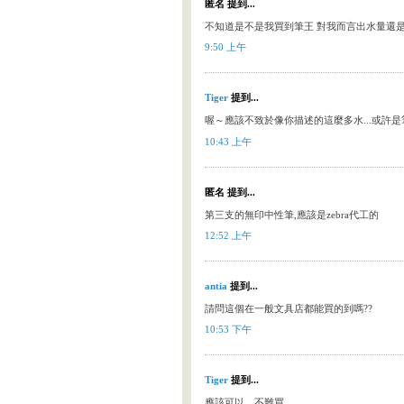
匿名 提到...
不知道是不是我買到筆王 對我而言出水量還
9:50 上午
Tiger
提到...
喔～應該不致於像你描述的這麼多水...或許是
10:43 上午
匿名 提到...
第三支的無印中性筆,應該是zebra代工的
12:52 上午
antia
提到...
請問這個在一般文具店都能買的到嗎??
10:53 下午
Tiger
提到...
應該可以，不難買