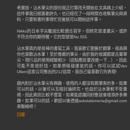
老實說，沾水筆尖的部份我正打算改天開始在文具病上介紹，
這件事我已經籌劃許久，也已經花了一段時間在收集筆尖與資
料，只要新書的事情忙完後就可以開始這件事。
Nikko的日本字尖雖說比較適合寫字，但終究是漫畫尖，或許
不符合你的期待喔。它的型號是No.555
沾水筆真的是很棒的書寫工具，我喜歡它更勝於鋼筆，很高興
你也喜歡沾水筆！至於推薦的筆尖，由於我的收藏都是古董筆
尖，現行品的使用經驗較少（這點應該要改進一下...），因此
可能不是很好找，如果想碰碰運氣的話，你可以試試Van
Ullem這家公司推出的212這款，我自己蠻喜歡它的表現!
國內對於沾水筆尖有興趣、使用的人都沒有鋼筆來的多，如果
可以的話，以後可以互相討論研究。也由於沾水筆較不受重
視、因此資訊比較不豐富，如果能認識同好應該會增添許多樂
趣。如果可以的話，歡迎以後透過askstationeria@gmail.com
來聯絡吧！
回覆