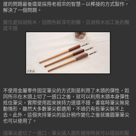
度的問題最後還是採用老祖宗的智慧－以榫接的方式製作，
解決了一個問題。
握位處採胡桃木，因顏色較深可耐髒，且胡桃木加工後的觸
感不錯
不使用金屬零件固定筆尖的方式則是利用了木頭的彈性，如
同所示在木頭上切了一道口之後，就可以利用木頭本身彈性
抵住筆尖，實際使用起來挾持力道還不錯，書寫時筆尖無晃
動情形，雖然大多數筆尖都適用，不過仍有些筆尖裝不上
去。此外，這個夾持筆尖的設計稍作變化之後就連圓筆筆尖
也可以使用了。
插筆尖處切了一道口，筆尖插入圓形縫隙時就可以穩固的壓