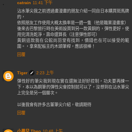
catrain
11:41 下午
沾水筆尖我之前透過畫漫畫的朋友介紹一同自日本購買斑馬牌
的，
依照朋友工作使用大概太換率是一週一隻（他是職業漫畫家）
後來去巴黎旅行時在美術設買到另一款黃銅的，彈性更好，使
用完清洗乾淨，壽命還算長（注意彈性即可）
黃銅這款我在公館尚羽堂有找到，價錢也在可以接受的範
圍。，拿來配板主的木頭筆桿，應該很棒！
回覆
Tiger
2:23 上午
彈性好的筆尖我到現在實在還無法好好控制，功夫要再練一
下，本以為鋼筆的彈性尖會控制就可以了，沒想到在沾水筆尖
上完全是另一個層次。
以後我會有許多古董筆尖介紹，敬請期待
回覆
小畢兒,Theo
10:48 上午