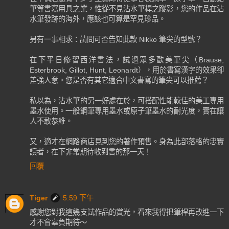
筆等書寫用具之業，惟從不見沾水筆桿之蹤影，您的作品在沾
水筆發跡的海外，應該也可算是罕見珍品。
另有一事相求：請問可否告知此款 Nikko 筆尖的型號？
在下平日修習西洋書法，試過眾多歐美筆尖（Brause,
Esterbrook, Gillot, Hunt, Leonardt），用於書寫漢字的效果卻
差強人意。您是否有其它適合中文書寫的筆尖可以推薦？
私以為，沾水筆的另一好處在於，可搭配性能較佳的美工專用
墨水使用。一般鋼筆專用墨水或原子筆墨水的耐光度，實在讓
人不敢恭維。
又，適才在網路商店見到您的著作預售。身為此部落格的忠實
讀者，在下非常期待收到書的那一天！
回覆
Tiger
5:59 下午
感謝您對我這幾支試作品的賞光，看來我得把筆桿再改進一下
才不會辜負期待～