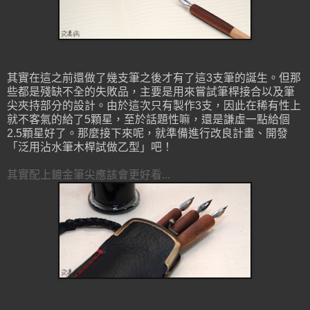
其實在這之前還做了幾支筆之後才有了這3支筆的誕生。但那
些都是殘缺不全的失敗品，主要是用來嘗試筆桿接合以及筆
尖夾持部分的設計。由於這次只有製作3支，因此在稀有性上
就不客氣的給了5顆星，至於話題性嘛，還是謙虛一點給個
2.5顆星好了。那麼接下來呢，就準備進行改良計畫、開發
「泛用沾水筆木桿試做乙型」吧！
其實配上鍍金筆尖應該會更好看...