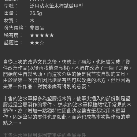
型號：
泛用沾水筆木桿試做甲型
重量：
26.5g
材質：
木
發售價格：
非賣品
稀有度：
★★★★★
話題性：
★★☆
自從上次的改造文具之後，彷彿上了癮般，也陸續完成了幾
件改造作品(以後再找機會亮相)，不過在改造了一陣子之後，
開始萌生自製念頭，而這次介紹的便是我首次自製的文具，
由於是第一次製作因此還是有些可以改進的地方，但也因為
是第一件作品，對我來說有特別的意義。
市售的沾水筆桿多為塑膠或木質，使筆尖插入的部份則是塑
膠或是金屬製作的零件。 這次的沾水筆桿雖然採用常見的木
頭作，為了增加一點獨特性因此決定整支筆都採用木頭製
作，固定筆尖的零件也是如此，而這也成為本次製作時的重
點之一。
市售沾水筆桿用來固定筆尖的金屬零件