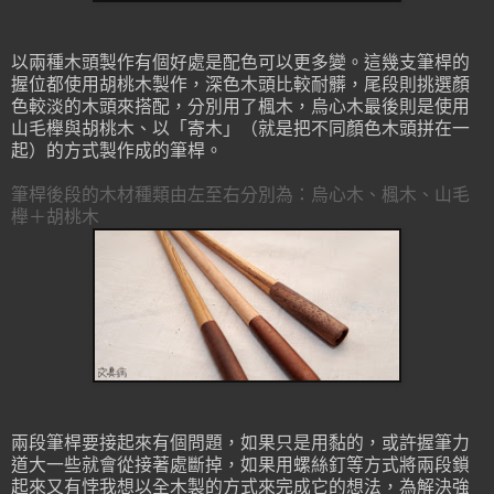
以兩種木頭製作有個好處是配色可以更多變。這幾支筆桿的
握位都使用胡桃木製作，深色木頭比較耐髒，尾段則挑選顏
色較淡的木頭來搭配，分別用了楓木，烏心木最後則是使用
山毛櫸與胡桃木、以「寄木」（就是把不同顏色木頭拼在一
起）的方式製作成的筆桿。
筆桿後段的木材種類由左至右分別為：烏心木、楓木、山毛
櫸＋胡桃木
兩段筆桿要接起來有個問題，如果只是用黏的，或許握筆力
道大一些就會從接著處斷掉，如果用螺絲釘等方式將兩段鎖
起來又有悖我想以全木製的方式來完成它的想法，為解決強