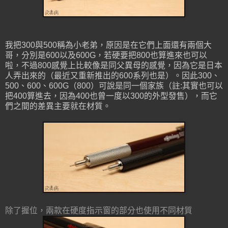
我把300與500稱為小老弟，原因是在它們上面還有兩個大
哥，分別是600以及600G，若硬要把800也算進來也可以
啦，不過800感覺上比較像是同父異母的感覺，因為它是日本
人弄出來的（最近又重新推出的600系列也是）。因此300、
500、600、600G（800）可說是同一個家族（註:其實也可以
把400算進去，因為400也曾一度以300的外型發售），而它
們之間的差異主要就在材質。
除了握位，兩款在硬度指示窗的部分也使用不同材質