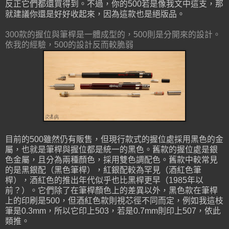
反正它們都還買得到。不過，你的500若是像我文中這支，那
就建議你還是好好收起來，因為這款也是絕版品。
300款的握位與筆桿是一體成型的，500則是分開來的設計。
依我的經驗，500的設計反而較脆弱
目前的500雖然仍有販售，但現行款式的握位處採用黑色的金
屬，也就是筆桿與握位都是統一的黑色。舊款的握位處是銀
色金屬，且分為兩種顏色，採用雙色調配色。舊款中較常見
的是黑銀配（黑色筆桿），紅銀配較為罕見（酒紅色筆
桿），酒紅色的推出年代似乎也比黑桿更早（1985年以
前？）。它們除了在筆桿顏色上的差異以外，黑色款在筆桿
上的印刷是500，但酒紅色款則視芯徑不同而定，例如我這枝
筆是0.3mm，所以它印上503，若是0.7mm則印上507，依此
類推。