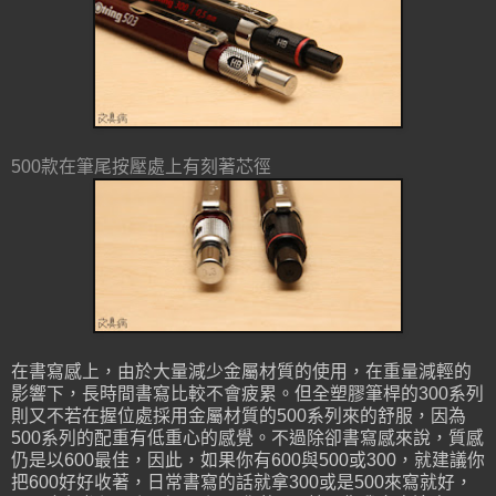
500款在筆尾按壓處上有刻著芯徑
在書寫感上，由於大量減少金屬材質的使用，在重量減輕的
影響下，長時間書寫比較不會疲累。但全塑膠筆桿的300系列
則又不若在握位處採用金屬材質的500系列來的舒服，因為
500系列的配重有低重心的感覺。不過除卻書寫感來說，質感
仍是以600最佳，因此，如果你有600與500或300，就建議你
把600好好收著，日常書寫的話就拿300或是500來寫就好，