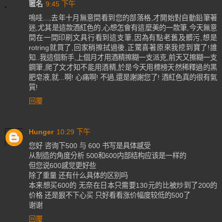
匿名
9:45 下午
嗚哇...,去年十月無意間看到您的部落格,才開始對自動鉛筆著
迷,尤其是這款酒紅色的,心想怎會有這麼美的一款筆,今天無意
間在一間印刷文具行看到這支筆,因為有點老舊及髒污,想是
rotring就買了,回家稍擦拭過後,正驚喜著原來我挖到寶了!誰
知..我這個新手,上個月才用酒精擦糊一支派克,前天又擦糊一支
鋼筆,爬了文才知不能用酒精,於是今天用標榜天然稀釋過的黑
肥皂液,就...啊! 心痛啊! 不過,還是謝謝您了! 酒紅色真的很有氣
質!
回覆
Hunger
10:29 下午
您好 咨询下500 与 600 书写是具体感受
从制造的角度分析 500和600内部结构应该是一样的
但您说600感觉更好些
除了重量 还有什么具体的区别吗
本来想买600的 无奈在日本只需要130元的比被炒到了200的
价格 还是狠不下心买 只好看看涨价幅度较低的500了
谢谢
回覆