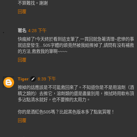
不算難找。謝謝
回覆
匿名
4:28 下午
快瘋掉了!今天終於看到這支筆了,一買回就急著清理~悲慘的事
就這麼發生...505字體的頭竟然被我給擦掉了,請問有沒有補救
的方法,救救我的筆啊~~~~
回覆
Tiger
8:39 下午
擦掉的話應該是不可能救回來了。不知道你是不是用溶劑（酒
精之類的）去擦它，溶劑類的還是盡量別用，擦拭時用軟布頂
多沾點清水就好，也不要擦的太用力。
你的是酒紅色505嗎？比起黑色版本多了點氣質喔！
回覆