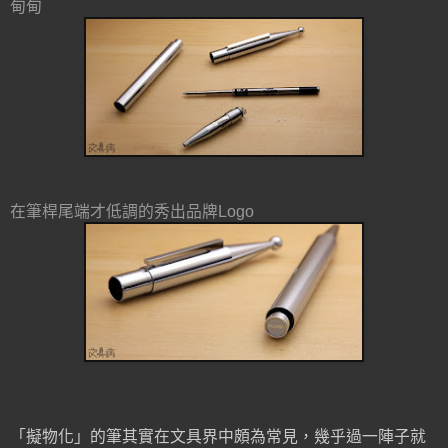
甸甸
在筆桿尾端才低調的秀出品牌Logo
「擬物化」的筆其實在文具界中頗為常見，幾乎過一陣子就