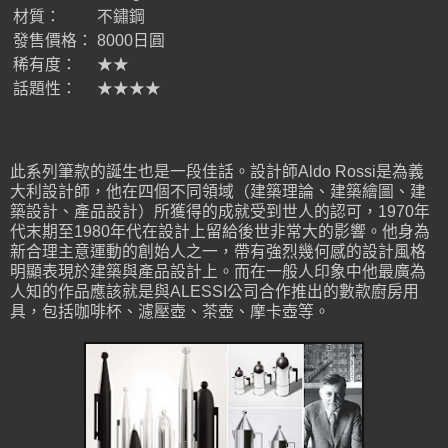
材質：
不鏽鋼
發售價格：
8000日圓
稀有度：
★★
話題性：
★★★★
此系列筆款的誕生也是一段佳話。設計師Aldo Rossi是為義
大利設計師，他在四個不同領域（建築理論、建築繪圖、建
築設計、產品設計）所獲得的成就受到世人的認可，1970年
代末期至1980年代在設計上留給後世非常大的影響。他身為
新合理主意運動的創始人之一，帶有強烈幾何感的設計風格
明顯表現於建築與產品設計上。而在一般人印象中他最廣為
人知的作品應該就是與ALESSI公司合作推出的數款廚房用
具，包括咖啡杯、濾壓壺、茶壺、摩卡壺等。