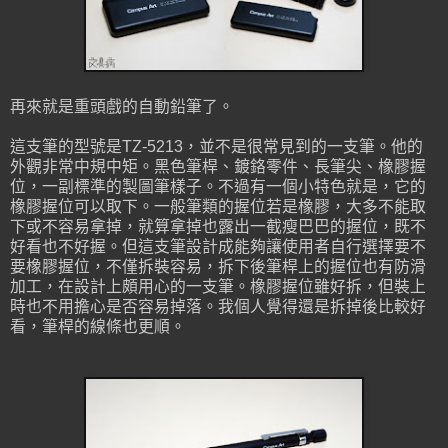
再來就是重頭戲的自動鉛筆了。
這支筆的型號是TZ-5213，並不是很常見到的一支筆。他的
外觀非常中規中矩。黑色筆桿、鍍鉻零件、長筆尖、橡膠握
位，一副標準的製圖筆樣子。不過有一個小特色就是，它的
橡膠握位可以取下。一般筆類的握位若是橡膠，大多不能取
下或不容易拿掉，就算拿掉也露出一截瘦巴巴的握位，既不
好看也不好握。但這支筆設計成能夠讓使用者自行選擇要不
要橡膠握位，不僅拆裝容易，拆下後筆桿上的握位也有防滑
加工，在設計上頗用心的一支筆。橡膠握位雖好拆，但裝上
時也不用擔心是否容易掉落。我個人覺得還是拆掉後比較好
看，筆桿的線條也更順。