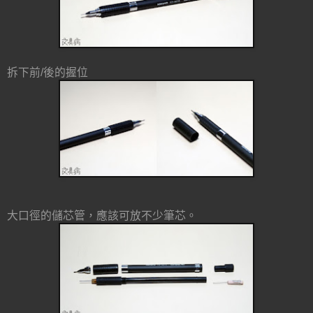
拆下前/後的握位
大口徑的儲芯管，應該可放不少筆芯。