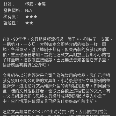
材質：
塑膠、金屬
發售價格：
N/A
稀有度：
★★★
話題性：
★★
在8、90年代，文具組曾經流行過一陣子。小則裝了一支筆、
一把剪刀、一支尺，大則如本文即將介紹的這款一樣，圓
規、各種量尺，甚至連刷子都有，但東西裝的多就代表體
積、重量也跟著增加。當我把這款文具組放上我那小小的電
子秤量時，指數就直接破錶，因此無法告知各位它有多重，
估計應該有將近1公斤吧。
文具組在以前也經常是公司作為餽贈用的禮品，我自己手邊
就有幾組不同公司送的文具組，小時後覺得把文具排列的整
整齊齊，還用挖好文具輪廓外型的海綿固定起來，如同展示
盒一樣的文具組很好看，也從此喜歡上這種套裝的文具，有
些文具組還會花心思將文具設計成特別形狀以塞入小盒子
中，只可惜現在這類文具已經沒什麼廠商推陳出新。
這盒文具組是在KOKUYO出清時買下的，因此價位相當便