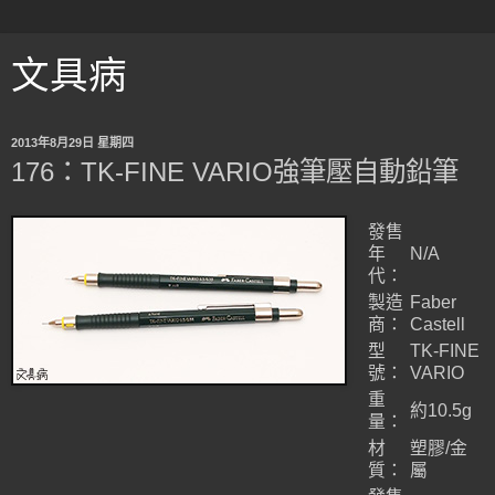
文具病
2013年8月29日 星期四
176：TK-FINE VARIO強筆壓自動鉛筆
發售
年
N/A
代：
製造
Faber
商：
Castell
型
TK-FINE
號：
VARIO
重
約10.5g
量：
材
塑膠/金
質：
屬