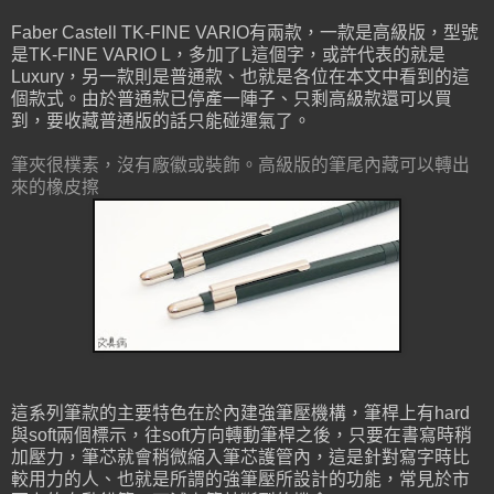
Faber Castell TK-FINE VARIO有兩款，一款是高級版，型號
是TK-FINE VARIO L，多加了L這個字，或許代表的就是
Luxury，另一款則是普通款、也就是各位在本文中看到的這
個款式。由於普通款已停產一陣子、只剩高級款還可以買
到，要收藏普通版的話只能碰運氣了。
筆夾很樸素，沒有廠徽或裝飾。高級版的筆尾內藏
可以轉出
來的
橡皮擦
這系列筆款的主要特色在於內建強筆壓機構，筆桿上有hard
與soft兩個標示，往soft方向轉動筆桿之後，只要在書寫時稍
加壓力，筆芯就會稍微縮入筆芯護管內，這是針對寫字時比
較用力的人、也就是所謂的強筆壓所設計的功能，常見於市