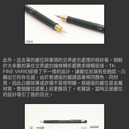
此外，這支筆的握位與筆頭的交界處也處理的很好看。相較
於大多數的筆在交界處的線條轉折都務求順暢銜接，TK-
FINE VARIO卻做了不一樣的設計，讓握位前端有些翹起，凸
顯出它的存在感，由於普通版的握謂語筆桿同顏色、同材
質，因此凸顯效果或許還不是很明顯，高級版的握位是金屬
材質，整個握位感覺上就更醒目了。老實說，當時正是握位
的設計吸引了我的目光。