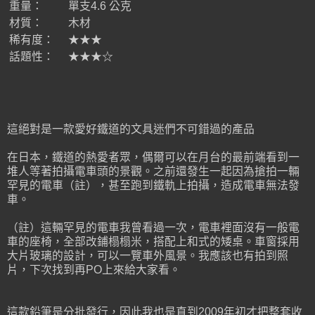
重量：
單支4.6 公克
材質：
木材
稀有度：
★★★
話題性：
★★★☆
這絕對是一款愛好鐵道的文具迷們不可錯過的產品
在日本，鐵道的熱愛者眾，偶爾可以在月台的最前端看到一
堆人等著拍攝電車頭的景觀。之前還發生一起因為搶拍一輛
罕見的電車（註），甚至跑到鐵軌上拍攝，造成電車無法發
車。
（註）這輛罕見的電車我曾看過一次，電車裡面沒有一般電
車的座椅，全部改鋪榻榻米，搭配上和式的矮桌。車窗採用
大片玻璃的設計，可以一覽車外風景。我應該也有拍到照
片，下次找到再PO上來給大家看。
這款鉛筆是分批發行，因此我也是直到2009年初才把整套收