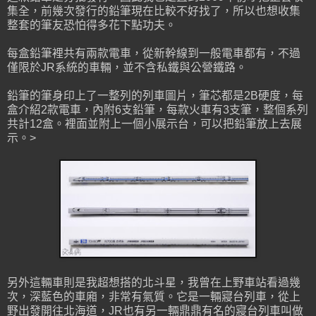
集全，前幾次發行的鉛筆現在比較不好找了，所以也想收集
整套的筆友恐怕得多花下點功夫。
每盒鉛筆裡共有兩款電車，從新幹線到一般電車都有，不過
僅限於JR系統的車輛，並不含私鐵與公營鐵路。
鉛筆的筆身印上了一整列的列車圖片，筆芯都是2B硬度，每
盒介紹2款電車，內附6支鉛筆，每款火車有3支筆，整個系列
共計12盒。裡面並附上一個小展示台，可以把鉛筆放上去展
示。>
另外這輛車則是我超想搭的北斗星，我曾在上野車站看過幾
次，深藍色的車廂，非常有氣質。它是一輛寢台列車，從上
野出發開往北海道，JR也有另一輛鼎鼎有名的寢台列車叫做