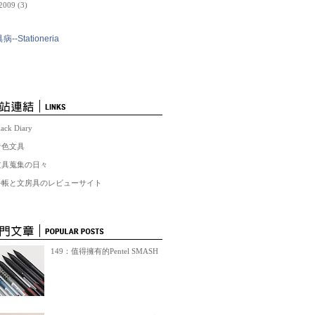
2009
(3)
病--Stationeria
lack Diary
青色文具
文具蒐集の日々
手帳と文房具のレビューサイト
149：值得擁有的Pentel SMASH