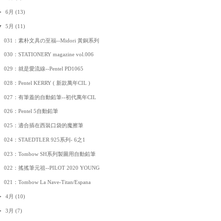
►
6月
(13)
▼
5月
(11)
031：素朴文具の至福--Midori 黃銅系列
030：STATIONERY magazine vol.006
029：就是愛流線--Pentel PD1065
028：Pentel KERRY ( 新款萬年CIL )
027：有筆蓋的自動鉛筆--初代萬年CIL
026：Pentel 5自動鉛筆
025：適合插在西裝口袋的魔擦筆
024：STAEDTLER 925系列- 6之1
023：Tombow SH系列製圖用自動鉛筆
022：搖搖筆元祖--PILOT 2020 YOUNG
021：Tombow La Nave-Titan/Espana
►
4月
(10)
►
3月
(7)