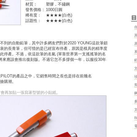
材質：
塑膠，不鏽鋼
發售價格：
1000日圓
稀有度：
★★★★(白色)
話題性：
★★★★(白色)
到的自動鉛筆，其中許多網友們對於2020 YOUNG這款筆頗
衰的長青筆，但可惜的是已經宣布停產，原因是模具的精準度
此停產。不過，依這款筆的名氣 (單靠世界第一支搖搖筆的名
想將來應該會推出復刻版。不過它怎不多撐個一年，以服役30年
在PILOT的產品之中，它銷售時間之長也是排在前幾名
搶購潮。
方會再加貼一張寫著型號的小貼紙。