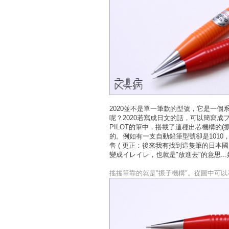
2020並不是單一筆款的型號，它是一個
呢？2020若寫成日文的話，可以簡寫成フレフ
PILOT的筆中，搭載了這種出芯機構的(
的。例如有一支自動鉛筆型號卻是101
售
( 更正：後來我有找到這隻筆的日本國內版
變成イレイレ，也就是"放進去"的意思..
搖搖筆靠的就是"振子機構"。從圖中可