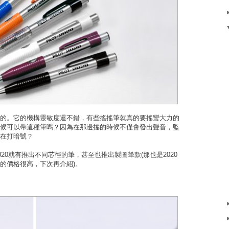
的。它的機構靈敏度還不錯，有些搖搖筆就真的要搖蠻大力的
候可以帶這種筆嗎？因為在那邊搖的時候不僅會發出聲音，監
在打暗號？
020就有推出不同芯徑的筆，甚至也推出製圖筆款(那也是2020
的價格很高，下次再介紹)。