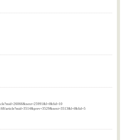
rticle?mid=26066&next=25991&l=f&fid=10
cil168/article?mid=3514&prev=3529&next=3513&l=f&fid=5