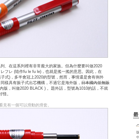
系列、在這系列裡有非常龐大的家族。但為什麼要叫做2020
レ (唸作fu le fu le)，也就是搖一搖的意思。因此，在
振子式)，多半會冠上2020的型號，然而，事情還是會有例外
0，同樣具有振子式出芯機構，不過它是海外版，
日本國內並無販
，叫做2020 BLACK ) 。題外話，型號為1010的話，不就
.好怪。
以看見有一個
可以滑動的滑
套。
ر