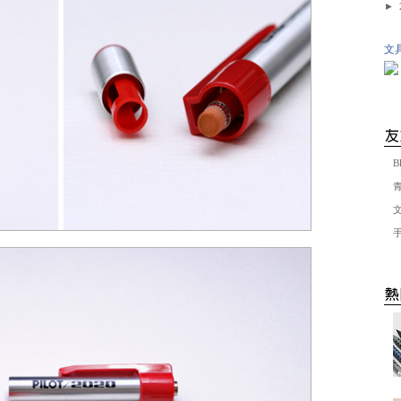
►
文具
B