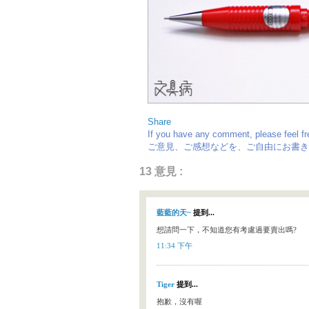
Share
If you have any comment, please feel f
ご意見、ご感想などを、ご自由にお書き
13 意見 :
藍藍的天~
提到...
想請問一下，不知道您有考慮過要賣出嗎?
11:34 下午
Tiger
提到...
抱歉，沒有喔