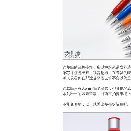
這隻筆的筆桿較粗，所以握起來還蠻舒適
筆芯才會跑出來。我曾想過，在考試的時
考人員看你在那邊搖來搖去會不會以為是
這款筆只有0.5mm筆芯款式，但其他的2
系列唯一的製圖筆款，目前在拍賣市場上
不能免俗的，以下就秀出幾張拆解圖吧。