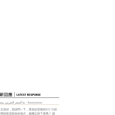
ما السعر التقريبي بمص
- Anonymous
版主您好，想請問一下，黑色款型號的925 35的
中間的咬花部份的地方，能獨立拆下來嗎？ 謝