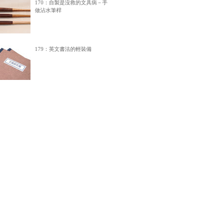
170：自製是沒救的文具病－手
做沾水筆桿
179：英文書法的輕裝備