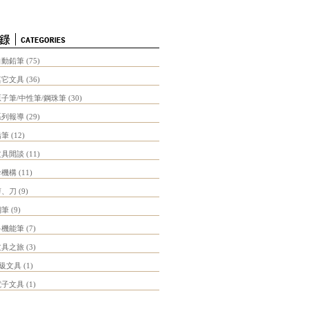
自動鉛筆
(75)
其它文具
(36)
原子筆/中性筆/鋼珠筆
(30)
系列報導
(29)
鉛筆
(12)
文具閒談
(11)
珍機構
(11)
剪、刀
(9)
鋼筆
(9)
多機能筆
(7)
文具之旅
(3)
B級文具
(1)
電子文具
(1)