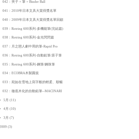
042：夾子 + 筆 = Binder Ball
041：2010年日本文具大賞得獎名單
040：2009年日本文具大賞得獎名單回顧
039：Rotring 600系列-多機能筆(完結篇)
038：Rotring 600系列-金光閃閃篇
037：月之戀人劇中用的筆-Rapid Pro
036：Rotring 600系列-自動鉛筆/原子筆
035：Rotring 600系列-鋼筆/鋼珠筆
034：ECOBRA木製圓規
033：宛如在雪地上寫字般的輕柔、順暢
032：徹底木化的自動鉛筆--MACINARI
►
5月
(11)
►
4月
(10)
►
3月
(7)
2009
(3)