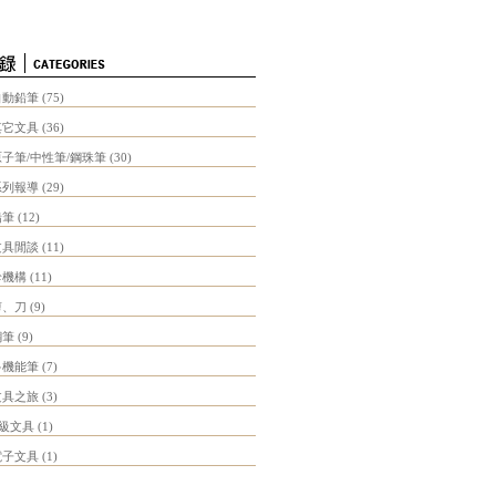
自動鉛筆
(75)
其它文具
(36)
原子筆/中性筆/鋼珠筆
(30)
系列報導
(29)
鉛筆
(12)
文具閒談
(11)
珍機構
(11)
剪、刀
(9)
鋼筆
(9)
多機能筆
(7)
文具之旅
(3)
B級文具
(1)
電子文具
(1)