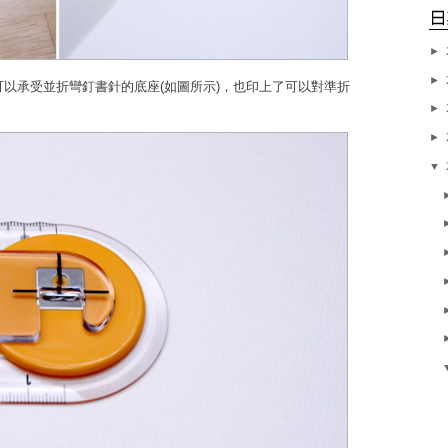
►
►
可以承受並折彎釘書針的底座(如圖所示)，也印上了可以對準折
►
►
▼