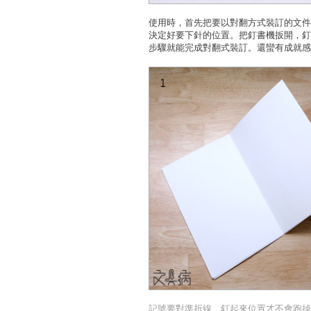
使用時，首先把要以對翻方式裝訂的文件
決定好要下針的位置。把釘書機扳開，釘
步驟就能完成對翻式裝訂。還蠻有成就感
記號要對準折線，釘起來位置才不會跑掉。