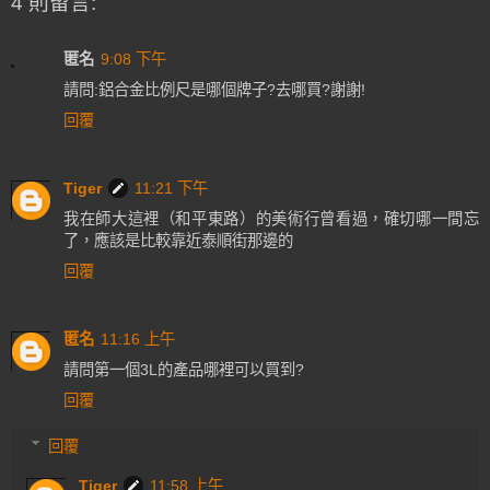
4 則留言:
匿名
9:08 下午
請問:鋁合金比例尺是哪個牌子?去哪買?謝謝!
回覆
Tiger
11:21 下午
我在師大這裡（和平東路）的美術行曾看過，確切哪一間忘
了，應該是比較靠近泰順街那邊的
回覆
匿名
11:16 上午
請問第一個3L的產品哪裡可以買到?
回覆
回覆
Tiger
11:58 上午