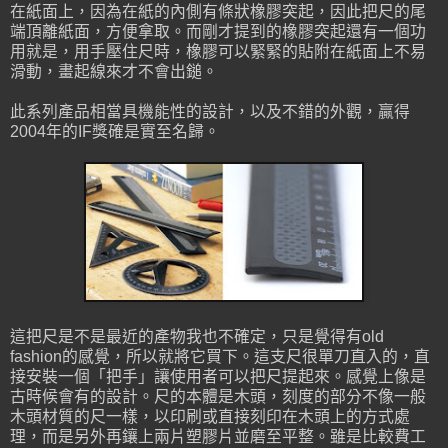
在紙面上，因為在紙的內側有條狀橡膠突起，因此把尺的尾
端頂離紙面，方便拿取。而剛才提到的橡膠突起還有一個功
用就是，用手壓住尺時，橡膠可以緊緊的貼附在紙面上不易
滑動，畫起線來才不會出鎚。
此系列產品相當具機能性的設計，以及不錯的外觀，贏得
2004年的IF獎確是實至名歸。
這把尺是不是最近的產物我也不確定，只是覺得有old
fashion的感覺，所以就將它買下。這支尺很單刀直入的，直
接安裝一個「把手」讓使用者可以把尺提起來。感覺上像是
古時候會有的設計。尺的本體是木頭，刻度的部分不像一般
木頭材質的尺一樣，以印刷或直接刻印在木頭上的方式處
理，而是另外再鑲上兩片塑膠片並磨至平整。雖是比較費工