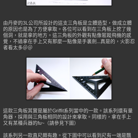
由丹麥的3L公司所設計的這支三角板是立體造型，做成立體
的原因也是為了方便拿取。各位可以看到在三角板上挖了幾
個洞，就是拿的地方。這三角板的外觀有點像匿蹤飛機的感
覺，不過拿在手上又有那麼一點像是手裏劍...真是的，火影忍
者看太多＠＠
這款三角板其實是屬於Griffit系列當中的一款。該系列還有量
角器，採用與三角板相同的設計來拿取。同樣的，拿在手上
又有某種兵器的fu~（請參見下圖）
該系列另一款直尺頗有趣。從下圖中可以看到尺有一端是飄